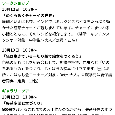
ワークショップ
10月12日 10:30～
「めくるめくチャーイの世界」
縁側といえばお茶。インドではミルクとスパイスをたっぷり効
かせた紅茶チャーイが親しまれています。チャーイにまつわる
小話とともに、そのレシピを紹介します。（場所：キッチンス
タジオ／対象：中学生～大人／定員：20名）
10月13日 10:30～
「紙は生きている―切り絵で絵本をつくろう」
色紙の切れはしを組み合わせて、動物や植物、昆虫など「いの
ちあるもの」をつくり、じゃばらの絵本に仕立てます。（場
所：おはなし会コーナー／対象：3歳～大人。未就学児は要保護
者同伴／定員：12名）
ギャラリーツアー
10月12日 13:00～
「矢萩多聞と本づくり」
500冊を超えるこれまでの装丁作品のなかから、矢萩多聞の本づ