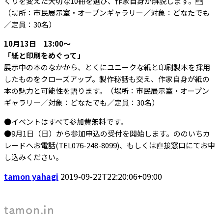
くりを変えた大切な10冊を選び、作家自身が解説します。
（場所：市民展示室・オープンギャラリー／対象：どなたでも
／定員：30名）
10月13日 13:00～
「紙と印刷をめぐって」
展示中の本のなかから、とくにユニークな紙と印刷製本を採用
したものをクローズアップ。製作秘話も交え、作家自身が紙の
本の魅力と可能性を語ります。（場所：市民展示室・オープン
ギャラリー／対象：どなたでも／定員：30名）
●イベントはすべて参加費無料です。
●9月1日（日）から参加申込の受付を開始します。ののいちカ
レードへお電話(TEL076-248-8099)、もしくは直接窓口にてお申
し込みください。
tamon yahagi
2019-09-22T22:20:06+09:00
tamon.in