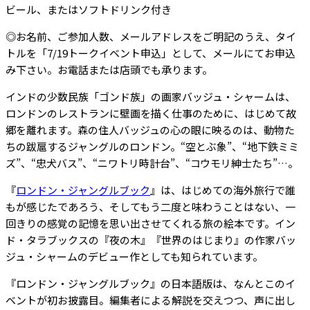
ビール、またはソフトドリンク付き
◎お名前、ご参加人数、メールアドレスをご明記のうえ、タイ
トルを「7/19トークイベント申込」として、メールにてお申込
み下さい。お電話または店頭でも承ります。
インドの少数民族「ゴンド族」の画家バッジュ・シャームは、
ロンドンのレストランに壁画を描く仕事のために、はじめて故
郷を離れます。森の住人バッジュの心の眼に映るのは、動物た
ちの跋扈するジャングルのロンドン。“空とぶ象”、“地下鉄ミミ
ズ”、“忠犬バス”、“ニワトリ時計台”、“コウモリ紳士たち”…。
『
ロンドン・ジャングルブック
』は、はじめての海外旅行で誰
もが感じたであろう、そしてもう二度と味わうことはない、一
回きりの感覚の記憶を思い出させてくれる旅の絵本です。イン
ド・タラブックスの『夜の木』『世界のはじまり』の作家バッ
ジュ・シャームのデビュー作としても知られています。
『ロンドン・ジャングルブック』の日本語版は、なんとこのイ
ベントが初お披露目。編集者による解説を交えつつ、声に出し