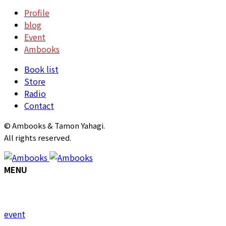
Profile
blog
Event
Ambooks
Book list
Store
Radio
Contact
© Ambooks & Tamon Yahagi.
All rights reserved.
MENU
event