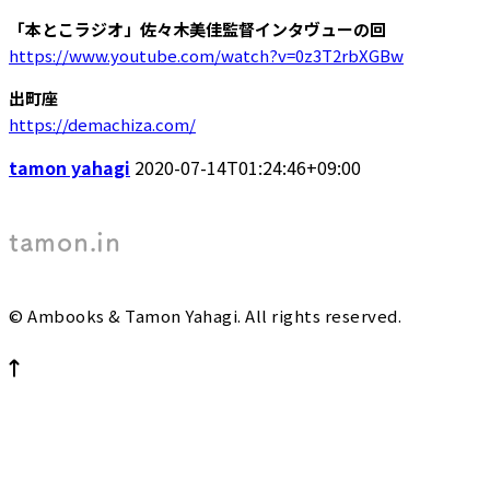
「本とこラジオ」佐々木美佳監督インタヴューの回
https://www.youtube.com/watch?v=0z3T2rbXGBw
出町座
https://demachiza.com/
tamon yahagi
2020-07-14T01:24:46+09:00
tamon.in
© Ambooks & Tamon Yahagi. All rights reserved.