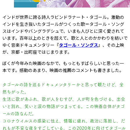
インドが世界に誇る詩人ラビンドラナート・タゴール。激動の
インドを生き抜いたタゴールがつくった歌＝タゴール・ソング
スはインドやバングラデシュで、いまも人びとに深く愛されて
います。百年以上のときを超えて、歌と人とのかかわりを紡いで
ゆく音楽ドキュメンタリー『
タゴール・ソングス
』、その上映
が、京都・出町座ではじまります。
ぼくが今年みた映画のなかで、もっともすばらしいと思った一
本です。感動のあまり、映画の推薦のコメントも書きました。
タゴールの詩を巡るドキュメンタリーかと思って観たけど、全
然ちがった。
生活に歌があふれ、歌が人をむすび、人が町を色づける。出会
いと別れ、笑いと涙の物語がつまってる。この映画自体がタゴ
ールの詩なんだ。
コロナウイルスの感染に怯え、情報に疲れ、政治に落胆し、だ
れもが不安な夜をすごしている、この2020年に向けてタゴール