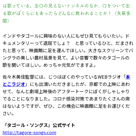
は歌っている。出口の見えないトンネルのなか、口をついて出
る歌がぼくらにもあったらどんなに救われることか！（矢萩多
聞）
インドやタゴールに興味のない人にもぜひ見てもらいたい。ド
キュメンタリーって退屈でしょ？ と思っているひと、だまされ
たと思って、映画館に足を運んでほしい。大きなスクリーンでバ
ングラの美しい農村風景を見て、よい音響で数々のタゴールの
歌を聞いてほしい。めっちゃ元気がでますよ。
佐々木美佳監督には、じつはぼくのやっているWEBラジオ「
本
とこラジオ
」にも出演いただきましたが、京都での上映にあわ
せて、なんと劇場上映後のアフタートークにぼくがしゃしゃり
でることになりました。コロナ感染対策であまりたくさんの席
はないようですが、ぜひ、この機会に映画館に足をお運びくだ
さい。
『タゴール・ソングス』公式サイト
http://tagore-songs.com