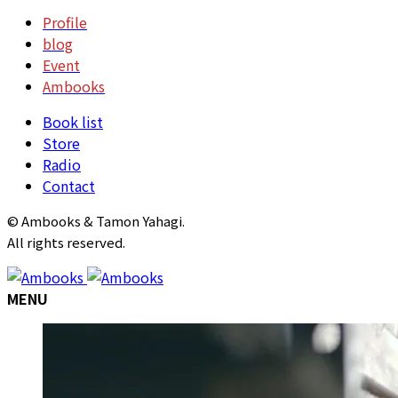
Profile
blog
Event
Ambooks
Book list
Store
Radio
Contact
© Ambooks & Tamon Yahagi.
All rights reserved.
MENU