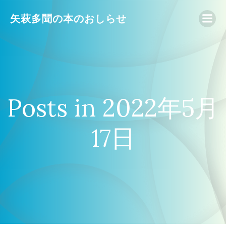
コ
矢萩多聞の本のおしらせ
ン
テ
ン
ツ
へ
ス
キ
Posts in 2022年5月
ッ
プ
17日